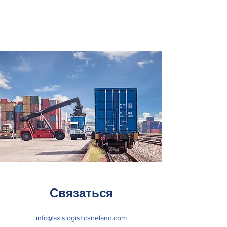
Связаться
info@axislogisticsireland.com